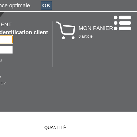
érience optimale.
OK
IENT
MON PANIER
Identification client
0 article
oi
?
E ?
QUANTITÉ