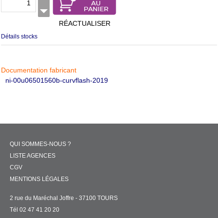
RÉACTUALISER
Détails stocks
Documentation fabricant
ni-00u06501560b-curvflash-2019
QUI SOMMES-NOUS ?
LISTE AGENCES
CGV
MENTIONS LÉGALES
2 rue du Maréchal Joffre - 37100 TOURS
Tél 02 47 41 20 20