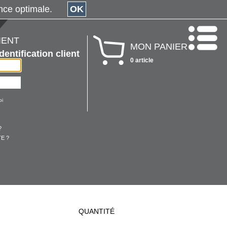
érience optimale.
OK
IENT
MON PANIER
Identification client
0 article
oi
?
E ?
QUANTITÉ