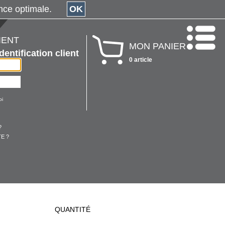
érience optimale.
OK
IENT
MON PANIER
Identification client
0 article
oi
?
E ?
QUANTITÉ