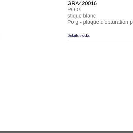
GRA420016
PO G
stique blanc
Po g - plaque d'obturation p
Détails stocks