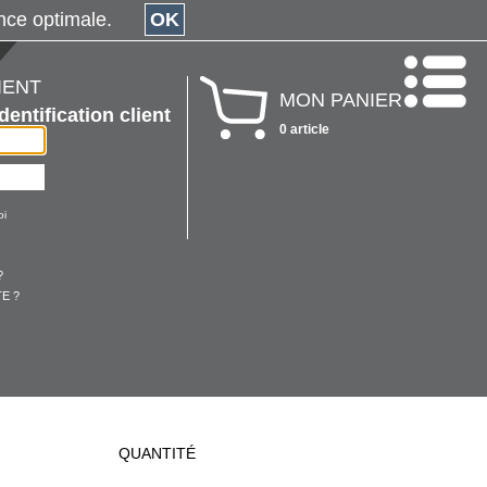
érience optimale.
OK
IENT
MON PANIER
Identification client
0 article
oi
?
E ?
QUANTITÉ