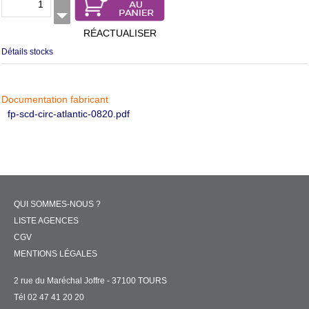
RÉACTUALISER
Détails stocks
Documentation fabricant
fp-scd-circ-atlantic-0820.pdf
QUI SOMMES-NOUS ?
LISTE AGENCES
CGV
MENTIONS LÉGALES
2 rue du Maréchal Joffre - 37100 TOURS
Tél 02 47 41 20 20