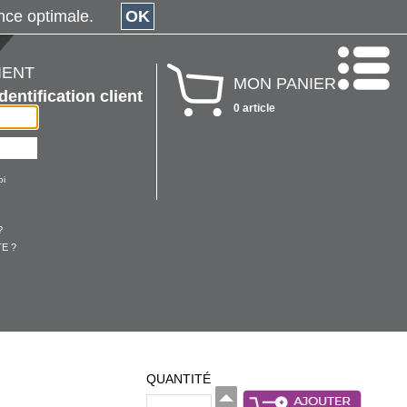
érience optimale.
OK
IENT
MON PANIER
Identification client
0 article
oi
?
E ?
QUANTITÉ