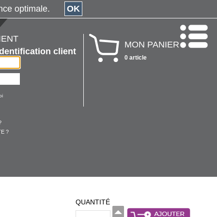
érience optimale.
OK
IENT
MON PANIER
Identification client
0 article
oi
?
E ?
QUANTITÉ