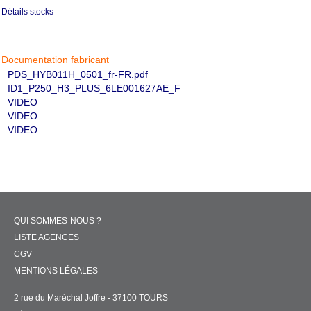
Détails stocks
Documentation fabricant
PDS_HYB011H_0501_fr-FR.pdf
ID1_P250_H3_PLUS_6LE001627AE_F
VIDEO
VIDEO
VIDEO
QUI SOMMES-NOUS ?
LISTE AGENCES
CGV
MENTIONS LÉGALES
2 rue du Maréchal Joffre - 37100 TOURS