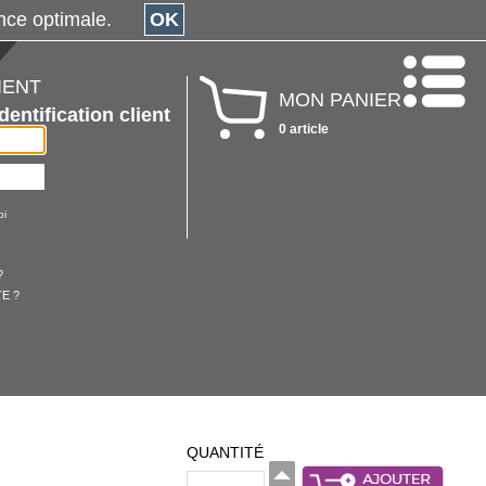
érience optimale.
OK
IENT
MON PANIER
Identification client
0 article
oi
?
E ?
QUANTITÉ