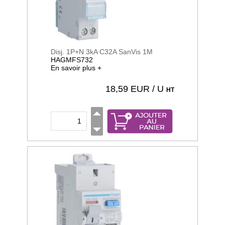
Disj. 1P+N 3kA C32A SanVis 1M
HAGMFS732
En savoir plus +
18,59
EUR / U
HT