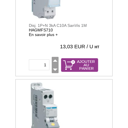
Disj. 1P+N 3kA C10A SanVis 1M
HAGMFS710
En savoir plus +
13,03
EUR / U
HT