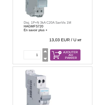
Disj. 1P+N 3kA C20A SanVis 1M
HAGMFS720
En savoir plus +
13,03
EUR / U
HT