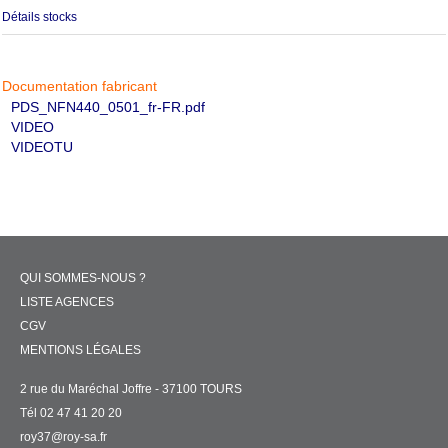
Détails stocks
Documentation fabricant
PDS_NFN440_0501_fr-FR.pdf
VIDEO
VIDEOTU
QUI SOMMES-NOUS ?
LISTE AGENCES
CGV
MENTIONS LÉGALES
2 rue du Maréchal Joffre - 37100 TOURS
Tél 02 47 41 20 20
roy37@roy-sa.fr