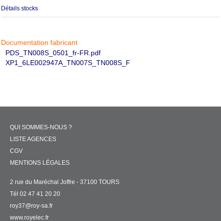
Détails stocks
Documentation fabricant
PDS_TN008S_0501_fr-FR.pdf
XP1_6LE002947A_TN007S_TN008S_F
QUI SOMMES-NOUS ?
LISTE AGENCES
CGV
MENTIONS LÉGALES
2 rue du Maréchal Joffre - 37100 TOURS
Tél 02 47 41 20 20
roy37@roy-sa.fr
www.royelec.fr