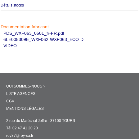
Détails stocks
Documentation fabricant
PDS_WXF063_0501_fr-FR.pdf
6LE005309E_WXF062-WXF063_ECO-D
VIDEO
QUI SOMMES-NOUS ?
LISTE AGENCES
CGV
MENTIONS LÉGALES
2 rue du Maréchal Joffre - 37100 TOURS
Tél 02 47 41 20 20
roy37@roy-sa.fr