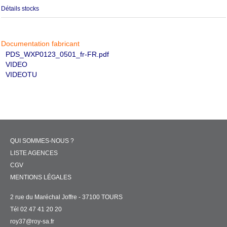
Détails stocks
Documentation fabricant
PDS_WXP0123_0501_fr-FR.pdf
VIDEO
VIDEOTU
QUI SOMMES-NOUS ?
LISTE AGENCES
CGV
MENTIONS LÉGALES
2 rue du Maréchal Joffre - 37100 TOURS
Tél 02 47 41 20 20
roy37@roy-sa.fr