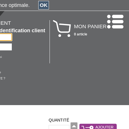
érience optimale.
OK
IENT
MON PANIER
Identification client
0 article
oi
?
E ?
QUANTITÉ