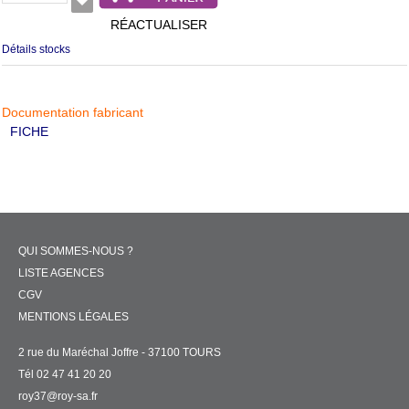
RÉACTUALISER
Détails stocks
Documentation fabricant
FICHE
QUI SOMMES-NOUS ?
LISTE AGENCES
CGV
MENTIONS LÉGALES
2 rue du Maréchal Joffre - 37100 TOURS
Tél 02 47 41 20 20
roy37@roy-sa.fr