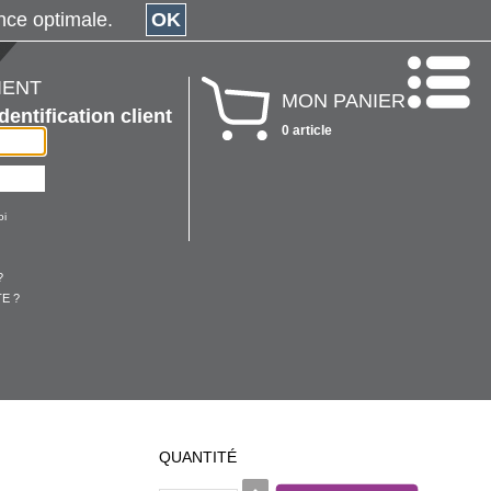
érience optimale.
OK
IENT
MON PANIER
Identification client
0 article
oi
?
E ?
QUANTITÉ