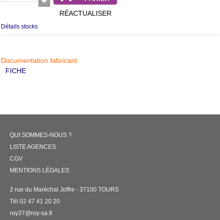
RÉACTUALISER
Détails stocks
Documentation fabricant
FICHE
QUI SOMMES-NOUS ?
LISTE AGENCES
CGV
MENTIONS LÉGALES
2 rue du Maréchal Joffre - 37100 TOURS
Tél 02 47 41 20 20
roy37@roy-sa.fr