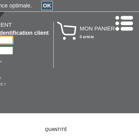
érience optimale.
OK
IENT
MON PANIER
Identification client
0 article
oi
?
E ?
QUANTITÉ