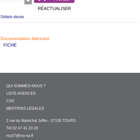
RÉACTUALISER
Détails stocks
Documentation fabricant
FICHE
QUI SOMMES-NOUS ?
LISTE AGENCES
CGV
MENTIONS LÉGALES
2 rue du Maréchal Joffre - 37100 TOURS
Tél 02 47 41 20 20
roy37@roy-sa.fr