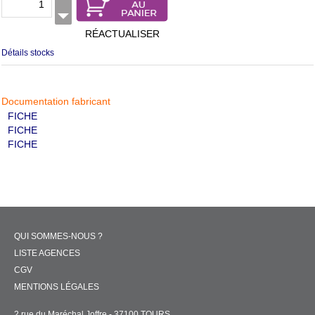
RÉACTUALISER
Détails stocks
Documentation fabricant
FICHE
FICHE
FICHE
QUI SOMMES-NOUS ?
LISTE AGENCES
CGV
MENTIONS LÉGALES
2 rue du Maréchal Joffre - 37100 TOURS