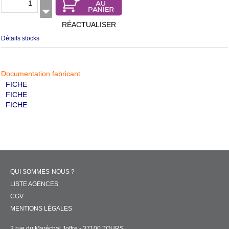
RÉACTUALISER
Détails stocks
Documentation fabricant
FICHE
FICHE
FICHE
QUI SOMMES-NOUS ?
LISTE AGENCES
CGV
MENTIONS LÉGALES
2 rue du Maréchal Joffre - 37100 TOURS