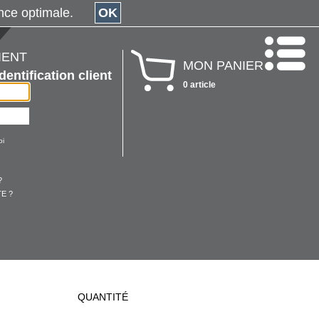
érience optimale.
OK
IENT
MON PANIER
Identification client
0 article
oi
?
E ?
QUANTITÉ