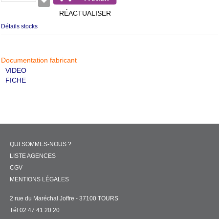
RÉACTUALISER
Détails stocks
Documentation fabricant
VIDEO
FICHE
QUI SOMMES-NOUS ?
LISTE AGENCES
CGV
MENTIONS LÉGALES
2 rue du Maréchal Joffre - 37100 TOURS
Tél 02 47 41 20 20