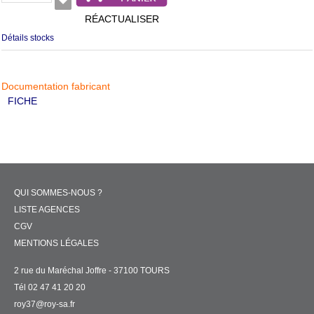
RÉACTUALISER
Détails stocks
Documentation fabricant
FICHE
QUI SOMMES-NOUS ?
LISTE AGENCES
CGV
MENTIONS LÉGALES
2 rue du Maréchal Joffre - 37100 TOURS
Tél 02 47 41 20 20
roy37@roy-sa.fr