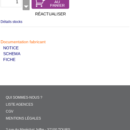
RÉACTUALISER
Détails stocks
Documentation fabricant
NOTICE
SCHEMA
FICHE
QUI SOMMES-NOUS ?
LISTE AGENCES
CGV
MENTIONS LÉGALES
2 rue du Maréchal Joffre - 37100 TOURS