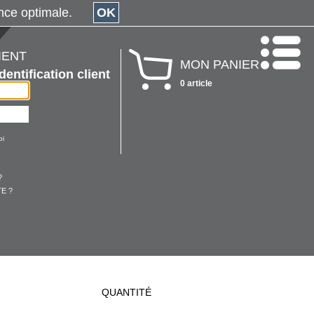
érience optimale.
OK
IENT
MON PANIER
Identification client
0 article
oi
?
E ?
QUANTITÉ