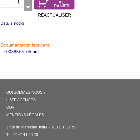
RÉACTUALISER
Détails stocks
Documentation fabricant
F00885FR-05.pdf
QUI SOMMES-NOUS ?
LISTE AGENCES
CGV
MENTIONS LÉGALES
2 rue du Maréchal Joffre - 37100 TOURS
Tél 02 47 41 20 20