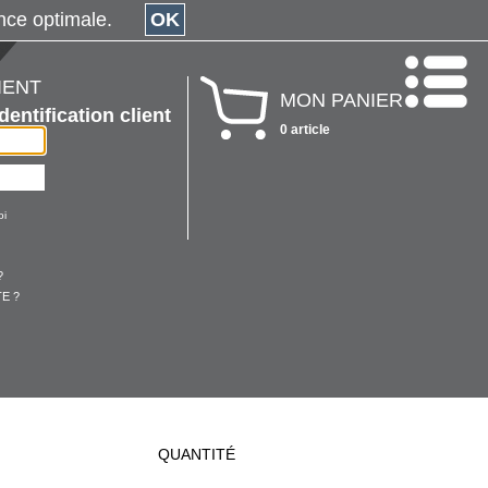
érience optimale.
OK
IENT
MON PANIER
Identification client
0 article
oi
?
E ?
QUANTITÉ