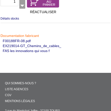
RÉACTUALISER
Détails stocks
Documentation fabricant
F00188FR-08.pdf
EX219014-GT_Chemins_de_cables_
FAS les innovations qui vous f
QUI SOMMES-NOUS ?
LISTE AGENCES
CGV
MENTIONS LÉGALES
2 rue du Maréchal Joffre - 37100 TOURS