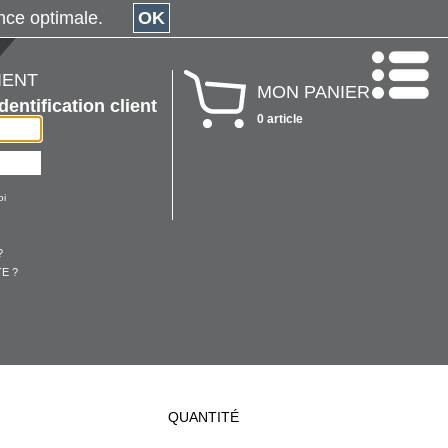
érience optimale.
OK
IENT
MON PANIER
Identification client
0 article
oi
?
E ?
QUANTITÉ