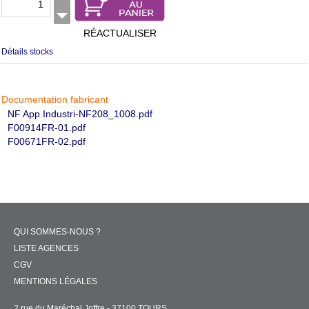
RÉACTUALISER
Détails stocks
Documentation fabricant
NF App Industri-NF208_1008.pdf
F00914FR-01.pdf
F00671FR-02.pdf
QUI SOMMES-NOUS ?
LISTE AGENCES
CGV
MENTIONS LÉGALES
2 rue du Maréchal Joffre - 37100 TOURS