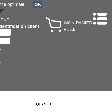
érience optimale.
OK
IENT
MON PANIER
Identification client
0 article
oi
?
E ?
QUANTITÉ