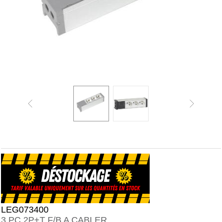
LEG073400
3 PC 2P+T F/B A CABLER