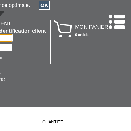
érience optimale.
OK
IENT
MON PANIER
Identification client
0 article
oi
?
E ?
QUANTITÉ