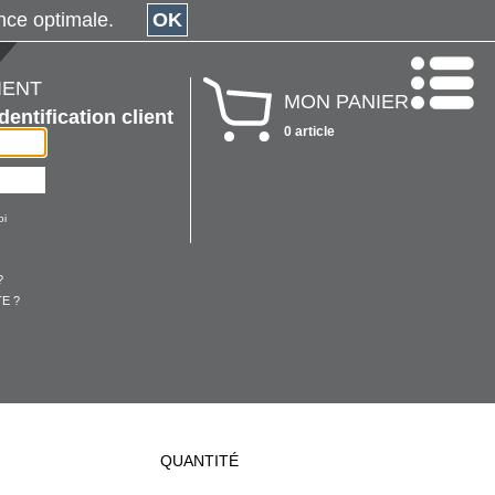
érience optimale.
OK
IENT
MON PANIER
Identification client
0 article
oi
?
E ?
QUANTITÉ