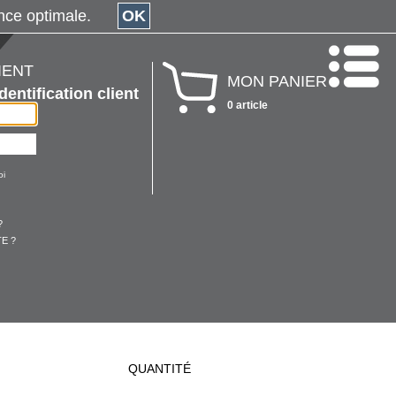
érience optimale.
OK
IENT
MON PANIER
Identification client
0 article
oi
?
E ?
QUANTITÉ