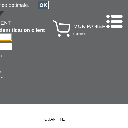
érience optimale.
OK
IENT
MON PANIER
Identification client
0 article
oi
?
E ?
QUANTITÉ