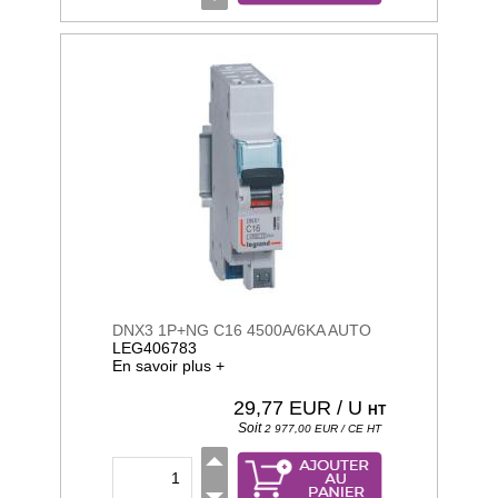
DNX3 1P+NG C16 4500A/6KA AUTO
LEG406783
En savoir plus +
29,77
EUR / U
HT
Soit
2 977,00
EUR / CE
HT