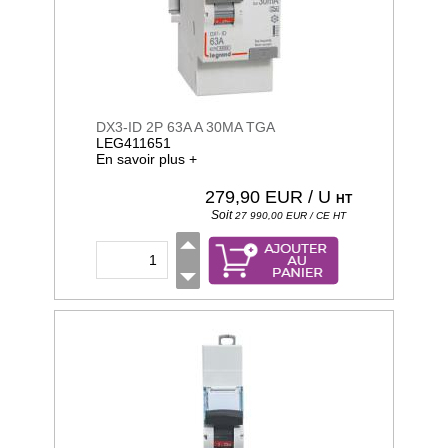
DX3-ID 2P 63A A 30MA TGA
LEG411651
En savoir plus +
279,90
EUR / U
HT
Soit
27 990,00
EUR / CE
HT