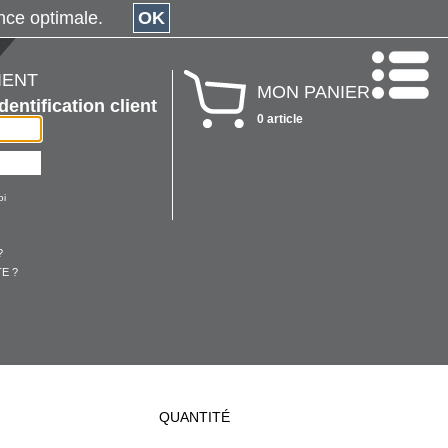
érience optimale.
OK
IENT
MON PANIER
Identification client
0 article
oi
?
E ?
QUANTITÉ