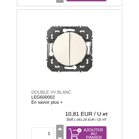
DOUBLE VV BLANC
LEG600002
En savoir plus +
10,81
EUR / U
HT
Soit
1 081,28
EUR / CE
HT