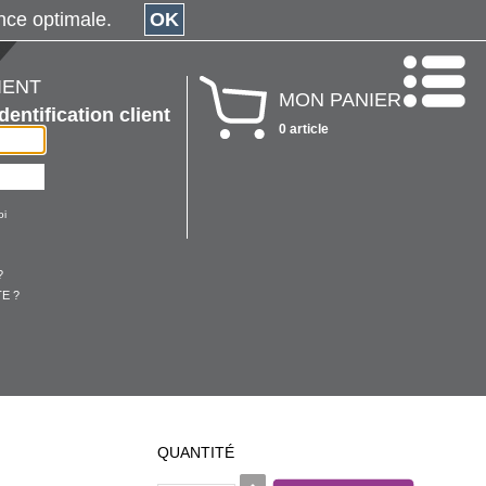
érience optimale.
OK
IENT
MON PANIER
Identification client
0 article
oi
?
E ?
QUANTITÉ