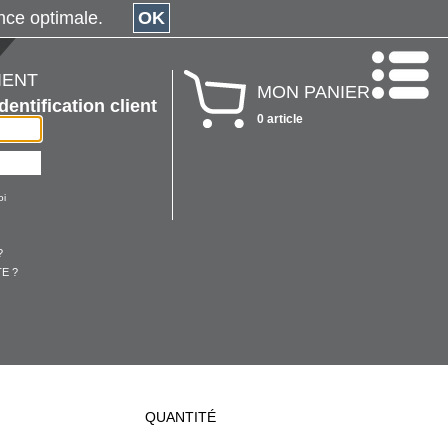
érience optimale.
OK
IENT
MON PANIER
Identification client
0 article
oi
?
E ?
QUANTITÉ