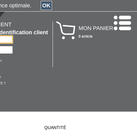
érience optimale.
OK
IENT
MON PANIER
Identification client
0 article
oi
?
E ?
QUANTITÉ