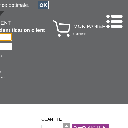
érience optimale.
OK
IENT
MON PANIER
Identification client
0 article
oi
?
E ?
QUANTITÉ