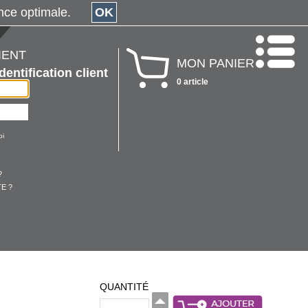
érience optimale.
OK
IENT
MON PANIER
Identification client
0 article
oi
?
E ?
QUANTITÉ