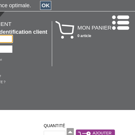
érience optimale.
OK
IENT
MON PANIER
Identification client
0 article
oi
?
E ?
QUANTITÉ