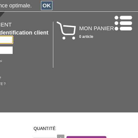
érience optimale.
OK
IENT
MON PANIER
Identification client
0 article
oi
?
E ?
QUANTITÉ