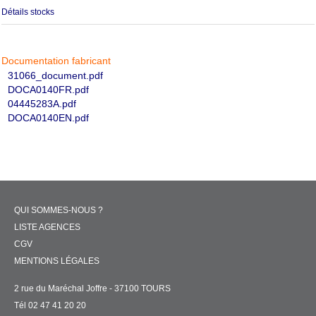
Détails stocks
Documentation fabricant
31066_document.pdf
DOCA0140FR.pdf
04445283A.pdf
DOCA0140EN.pdf
QUI SOMMES-NOUS ?
LISTE AGENCES
CGV
MENTIONS LÉGALES
2 rue du Maréchal Joffre - 37100 TOURS
Tél 02 47 41 20 20