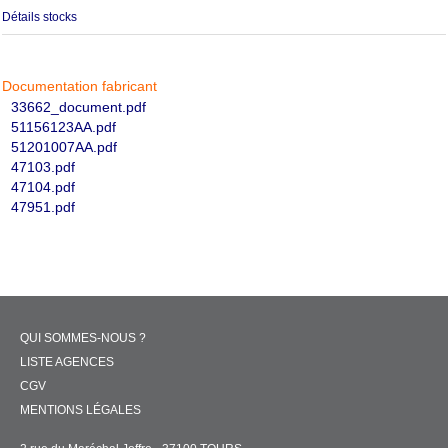
Détails stocks
Documentation fabricant
33662_document.pdf
51156123AA.pdf
51201007AA.pdf
47103.pdf
47104.pdf
47951.pdf
QUI SOMMES-NOUS ?
LISTE AGENCES
CGV
MENTIONS LÉGALES